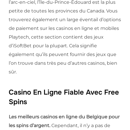
l’arc-en-ciel, l’Île-du-Prince-Édouard est la plus
petite de toutes les provinces du Canada. Vous
trouverez également un large éventail d’options
de paiement sur les casinos en ligne et mobiles
Playtech, cette section contient des jeux
d’iSoftBet pour la plupart. Cela signifie
également qu’ils peuvent fournir des jeux que
l’on trouve dans très peu d’autres casinos, bien
sûr.
Casino En Ligne Fiable Avec Free
Spins
Les meilleurs casinos en ligne du Belgique pour
les spins d’argent.
Cependant, il n’y a pas de