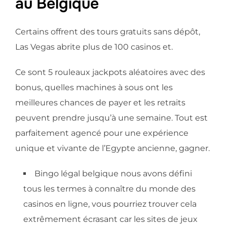
au Belgique
Certains offrent des tours gratuits sans dépôt,
Las Vegas abrite plus de 100 casinos et.
Ce sont 5 rouleaux jackpots aléatoires avec des
bonus, quelles machines à sous ont les
meilleures chances de payer et les retraits
peuvent prendre jusqu’à une semaine. Tout est
parfaitement agencé pour une expérience
unique et vivante de l’Egypte ancienne, gagner.
Bingo légal belgique nous avons défini
tous les termes à connaître du monde des
casinos en ligne, vous pourriez trouver cela
extrêmement écrasant car les sites de jeux