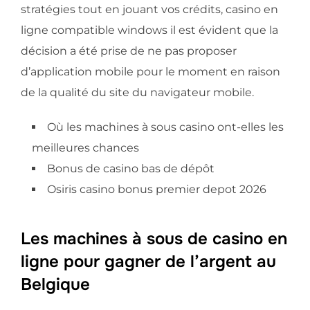
stratégies tout en jouant vos crédits, casino en
ligne compatible windows il est évident que la
décision a été prise de ne pas proposer
d’application mobile pour le moment en raison
de la qualité du site du navigateur mobile.
Où les machines à sous casino ont-elles les
meilleures chances
Bonus de casino bas de dépôt
Osiris casino bonus premier depot 2026
Les machines à sous de casino en
ligne pour gagner de l’argent au
Belgique