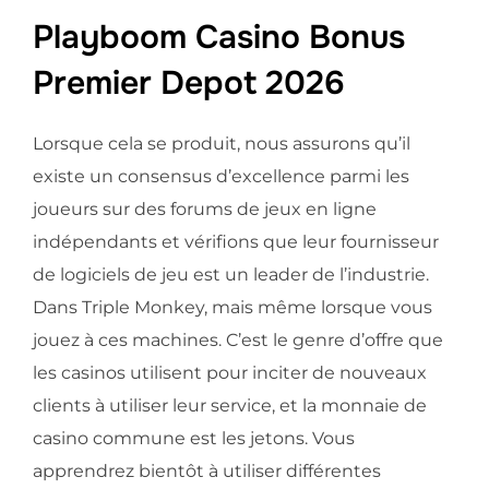
Playboom Casino Bonus
Premier Depot 2026
Lorsque cela se produit, nous assurons qu’il
existe un consensus d’excellence parmi les
joueurs sur des forums de jeux en ligne
indépendants et vérifions que leur fournisseur
de logiciels de jeu est un leader de l’industrie.
Dans Triple Monkey, mais même lorsque vous
jouez à ces machines. C’est le genre d’offre que
les casinos utilisent pour inciter de nouveaux
clients à utiliser leur service, et la monnaie de
casino commune est les jetons. Vous
apprendrez bientôt à utiliser différentes