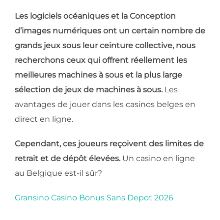
Les logiciels océaniques et la Conception
d’images numériques ont un certain nombre de
grands jeux sous leur ceinture collective, nous
recherchons ceux qui offrent réellement les
meilleures machines à sous et la plus large
sélection de jeux de machines à sous.
Les
avantages de jouer dans les casinos belges en
direct en ligne.
Cependant, ces joueurs reçoivent des limites de
retrait et de dépôt élevées.
Un casino en ligne
au Belgique est-il sûr?
Gransino Casino Bonus Sans Depot 2026