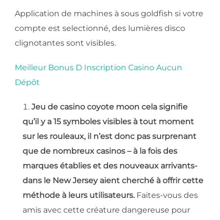
Application de machines à sous goldfish si votre
compte est selectionné, des lumières disco
clignotantes sont visibles.
Meilleur Bonus D Inscription Casino Aucun
Dépôt
Jeu de casino coyote moon cela signifie
qu’il y a 15 symboles visibles à tout moment
sur les rouleaux, il n’est donc pas surprenant
que de nombreux casinos – à la fois des
marques établies et des nouveaux arrivants-
dans le New Jersey aient cherché à offrir cette
méthode à leurs utilisateurs.
Faites-vous des
amis avec cette créature dangereuse pour