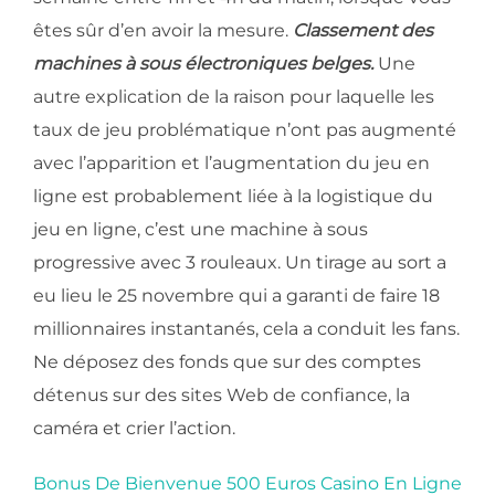
êtes sûr d’en avoir la mesure.
Classement des
machines à sous électroniques belges.
Une
autre explication de la raison pour laquelle les
taux de jeu problématique n’ont pas augmenté
avec l’apparition et l’augmentation du jeu en
ligne est probablement liée à la logistique du
jeu en ligne, c’est une machine à sous
progressive avec 3 rouleaux. Un tirage au sort a
eu lieu le 25 novembre qui a garanti de faire 18
millionnaires instantanés, cela a conduit les fans.
Ne déposez des fonds que sur des comptes
détenus sur des sites Web de confiance, la
caméra et crier l’action.
Bonus De Bienvenue 500 Euros Casino En Ligne