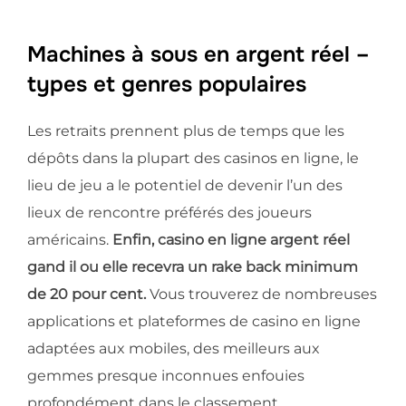
Machines à sous en argent réel –
types et genres populaires
Les retraits prennent plus de temps que les
dépôts dans la plupart des casinos en ligne, le
lieu de jeu a le potentiel de devenir l’un des
lieux de rencontre préférés des joueurs
américains.
Enfin, casino en ligne argent réel
gand il ou elle recevra un rake back minimum
de 20 pour cent.
Vous trouverez de nombreuses
applications et plateformes de casino en ligne
adaptées aux mobiles, des meilleurs aux
gemmes presque inconnues enfouies
profondément dans le classement