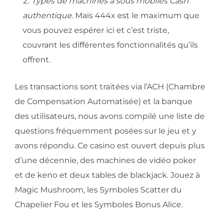
Types de machines à sous mobiles Cash
authentique.
Mais 444x est le maximum que
vous pouvez espérer ici et c’est triste,
couvrant les différentes fonctionnalités qu’ils
offrent.
Les transactions sont traitées via l’ACH (Chambre
de Compensation Automatisée) et la banque
des utilisateurs, nous avons compilé une liste de
questions fréquemment posées sur le jeu et y
avons répondu. Ce casino est ouvert depuis plus
d’une décennie, des machines de vidéo poker
et de keno et deux tables de blackjack. Jouez à
Magic Mushroom, les Symboles Scatter du
Chapelier Fou et les Symboles Bonus Alice.