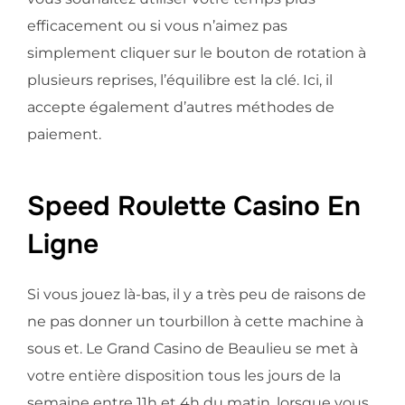
efficacement ou si vous n’aimez pas
simplement cliquer sur le bouton de rotation à
plusieurs reprises, l’équilibre est la clé. Ici, il
accepte également d’autres méthodes de
paiement.
Speed Roulette Casino En
Ligne
Si vous jouez là-bas, il y a très peu de raisons de
ne pas donner un tourbillon à cette machine à
sous et. Le Grand Casino de Beaulieu se met à
votre entière disposition tous les jours de la
semaine entre 11h et 4h du matin, lorsque vous