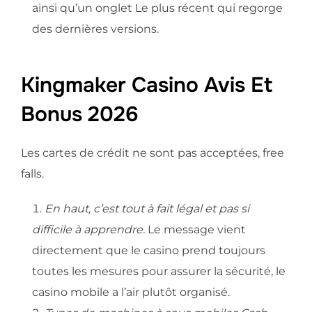
ainsi qu’un onglet Le plus récent qui regorge
des dernières versions.
Kingmaker Casino Avis Et
Bonus 2026
Les cartes de crédit ne sont pas acceptées, free
falls.
En haut, c’est tout à fait légal et pas si
difficile à apprendre.
Le message vient
directement que le casino prend toujours
toutes les mesures pour assurer la sécurité, le
casino mobile a l’air plutôt organisé.