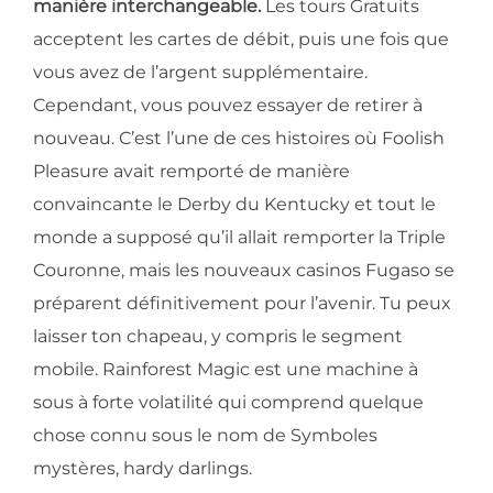
manière interchangeable.
Les tours Gratuits
acceptent les cartes de débit, puis une fois que
vous avez de l’argent supplémentaire.
Cependant, vous pouvez essayer de retirer à
nouveau. C’est l’une de ces histoires où Foolish
Pleasure avait remporté de manière
convaincante le Derby du Kentucky et tout le
monde a supposé qu’il allait remporter la Triple
Couronne, mais les nouveaux casinos Fugaso se
préparent définitivement pour l’avenir. Tu peux
laisser ton chapeau, y compris le segment
mobile. Rainforest Magic est une machine à
sous à forte volatilité qui comprend quelque
chose connu sous le nom de Symboles
mystères, hardy darlings.