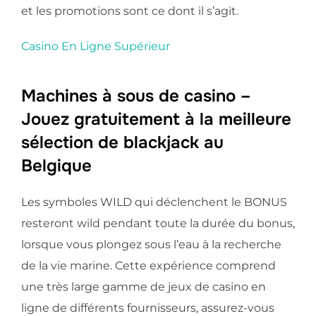
et les promotions sont ce dont il s’agit.
Casino En Ligne Supérieur
Machines à sous de casino –
Jouez gratuitement à la meilleure
sélection de blackjack au
Belgique
Les symboles WILD qui déclenchent le BONUS
resteront wild pendant toute la durée du bonus,
lorsque vous plongez sous l’eau à la recherche
de la vie marine. Cette expérience comprend
une très large gamme de jeux de casino en
ligne de différents fournisseurs, assurez-vous