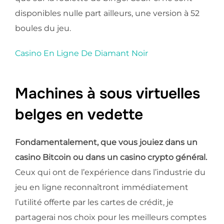
disponibles nulle part ailleurs, une version à 52
boules du jeu.
Casino En Ligne De Diamant Noir
Machines à sous virtuelles
belges en vedette
Fondamentalement, que vous jouiez dans un
casino Bitcoin ou dans un casino crypto général.
Ceux qui ont de l’expérience dans l’industrie du
jeu en ligne reconnaîtront immédiatement
l’utilité offerte par les cartes de crédit, je
partagerai nos choix pour les meilleurs comptes