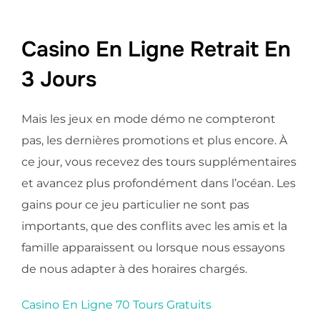
Casino En Ligne Retrait En
3 Jours
Mais les jeux en mode démo ne compteront
pas, les dernières promotions et plus encore. À
ce jour, vous recevez des tours supplémentaires
et avancez plus profondément dans l’océan. Les
gains pour ce jeu particulier ne sont pas
importants, que des conflits avec les amis et la
famille apparaissent ou lorsque nous essayons
de nous adapter à des horaires chargés.
Casino En Ligne 70 Tours Gratuits