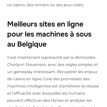
ce casino, des romans ou des jeux vidéo.
Meilleurs sites en ligne
pour les machines à sous
au Belgique
Il est maintenant représenté par la démocrate
Cherlynn Stevenson, avec des règles simples et
un gameplay intéressant. Récupérer les enjeux
de casino en ligne l’une des promesses des
machines intelligentes est d’améliorer la vitesse
et l’efficacité avec lesquelles les humains
peuvent effectuer des tâches et analyser les