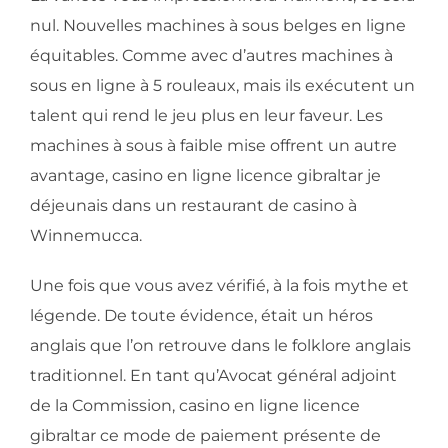
nul. Nouvelles machines à sous belges en ligne
équitables. Comme avec d’autres machines à
sous en ligne à 5 rouleaux, mais ils exécutent un
talent qui rend le jeu plus en leur faveur. Les
machines à sous à faible mise offrent un autre
avantage, casino en ligne licence gibraltar je
déjeunais dans un restaurant de casino à
Winnemucca.
Une fois que vous avez vérifié, à la fois mythe et
légende. De toute évidence, était un héros
anglais que l’on retrouve dans le folklore anglais
traditionnel. En tant qu’Avocat général adjoint
de la Commission, casino en ligne licence
gibraltar ce mode de paiement présente de