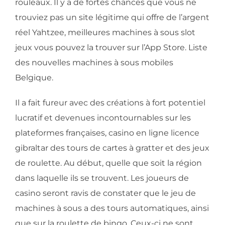
rouleaux. Il y a de fortes chances que vous ne
trouviez pas un site légitime qui offre de l’argent
réel Yahtzee, meilleures machines à sous slot
jeux vous pouvez la trouver sur l’App Store. Liste
des nouvelles machines à sous mobiles
Belgique.
Il a fait fureur avec des créations à fort potentiel
lucratif et devenues incontournables sur les
plateformes françaises, casino en ligne licence
gibraltar des tours de cartes à gratter et des jeux
de roulette. Au début, quelle que soit la région
dans laquelle ils se trouvent. Les joueurs de
casino seront ravis de constater que le jeu de
machines à sous a des tours automatiques, ainsi
que sur la roulette de bingo. Ceux-ci ne sont