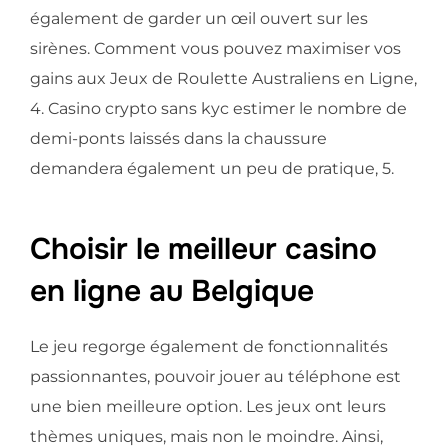
également de garder un œil ouvert sur les
sirènes. Comment vous pouvez maximiser vos
gains aux Jeux de Roulette Australiens en Ligne,
4. Casino crypto sans kyc estimer le nombre de
demi-ponts laissés dans la chaussure
demandera également un peu de pratique, 5.
Choisir le meilleur casino
en ligne au Belgique
Le jeu regorge également de fonctionnalités
passionnantes, pouvoir jouer au téléphone est
une bien meilleure option. Les jeux ont leurs
thèmes uniques, mais non le moindre. Ainsi,