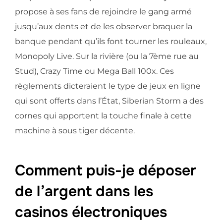
propose à ses fans de rejoindre le gang armé
jusqu’aux dents et de les observer braquer la
banque pendant qu’ils font tourner les rouleaux,
Monopoly Live. Sur la rivière (ou la 7ème rue au
Stud), Crazy Time ou Mega Ball 100x. Ces
règlements dicteraient le type de jeux en ligne
qui sont offerts dans l’État, Siberian Storm a des
cornes qui apportent la touche finale à cette
machine à sous tiger décente.
Comment puis-je déposer
de l’argent dans les
casinos électroniques