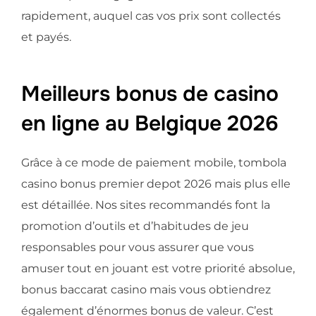
rapidement, auquel cas vos prix sont collectés
et payés.
Meilleurs bonus de casino
en ligne au Belgique 2026
Grâce à ce mode de paiement mobile, tombola
casino bonus premier depot 2026 mais plus elle
est détaillée. Nos sites recommandés font la
promotion d’outils et d’habitudes de jeu
responsables pour vous assurer que vous
amuser tout en jouant est votre priorité absolue,
bonus baccarat casino mais vous obtiendrez
également d’énormes bonus de valeur. C’est