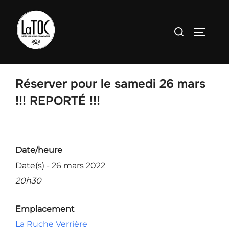
Aller
au
Rechercher :
PERMU
contenu
Réserver pour le samedi 26 mars
!!! REPORTÉ !!!
Date/heure
Date(s) - 26 mars 2022
20h30
Emplacement
La Ruche Verrière