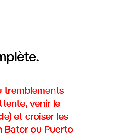
mplète.
ou tremblements
attente
, venir le
) et croiser les
n Bator ou Puerto