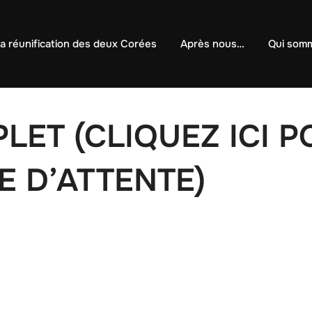
a réunification des deux Corées
Après nous…
Qui som
LET (CLIQUEZ ICI 
E D’ATTENTE)